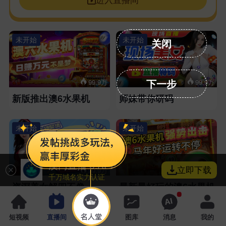
未开始
未开始
关闭
下一步
99.9万
99.9万
新版推出澳6水果机
师妹带你研码
未开始
未开始
澳门直播 6.APP
立即下载
99.9万
99.9万
千万域名实力认证
资深美女解四不像
最新最好玩的澳6水果机
未开始
未开始
短视频
直播间
名人堂
图库
消息
我的