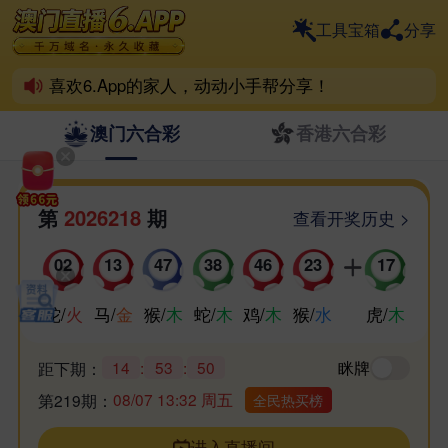
一个6.App，整个六合界
工具宝箱
分享
6.App离不开彩民支持！
喜欢6.App的家人，动动小手帮分享！
祝各位好运爆棚，天天喜中百万！
澳门六合彩
香港六合彩
第
2026218
期
查看开奖历史 >
02
13
47
38
46
23
17
蛇
/
火
马
/
金
猴
/
木
蛇
/
木
鸡
/
木
猴
/
水
虎
/
木
14
:
53
:
50
眯牌
距下期：
08/07 13:32 周五
第219期：
全民热买榜
进入直播间